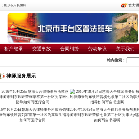
0-63716904
官方
析产继承
交通事故
合同纠纷
劳动争议
关于我们
站内搜索：
律师服务展示
016年10月25日慧海天合律师事务所敖燕钧律
2016年10月24日慧海天合律师事务所敖燕
来到东铁匠营刘家窑第一社区为某医生指导
师来到东铁匠营横七条第二社区为李大妈
如何写医疗合同
如何写自书遗嘱