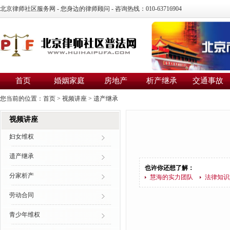
北京律师社区服务网 - 您身边的律师顾问 - 咨询热线：010-63716904
首页
婚姻家庭
房地产
析产继承
交通事故
您当前的位置：
首页
>
视频讲座
>
遗产继承
视频讲座
妇女维权
遗产继承
也许你还想了解：
分家析产
慧海的实力团队
法律知识
劳动合同
青少年维权