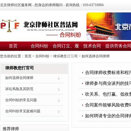
北京律师社区服务网 - 您身边的律师顾问 - 咨询热线：010-63716904
首页
合同纠纷
合同订立、履
技术合同
提供劳务合
行、解除
您当前的位置：
首页
>
合同纠纷
>
律师教您打官司
>
如何选择合同律师
律师教您打官司
合同律师收费标准和程
如何选择合同律师
律师参与商业谈判的技
诉讼风险及其防范
吹关系、包打赢、低收
合同纠纷的常见问题
合同案件能够风险收费
合同纠纷常见疑难问题
如何聘请专业的合同律
推荐律师