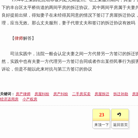
下的丰台区太平桥街道的两间平房的拆迁协议。其中两间平房属于夫妻
良好提前出狱，得知妻子在未经得其同意的情况下签订了房屋拆迁协议
理，应当无效。那么丈夫服刑，妻子代替丈夫和签订的拆迁协议有效吗
【
律师
解答】
司法实践中，法院一般会认定夫妻之间一方代替另一方签订的拆迁协
然，实践中也有夫妻一方代理另一方签订合同或者作出某些民事行为损
诉讼，但是不能以此来对抗与第三方签订的协议
关键词：
房产律师
房屋纠纷
房产纠纷
二手房买卖
房屋拆迁
拆迁补助
房
经济适用房
小产权房
23
来顶一下
返回首页