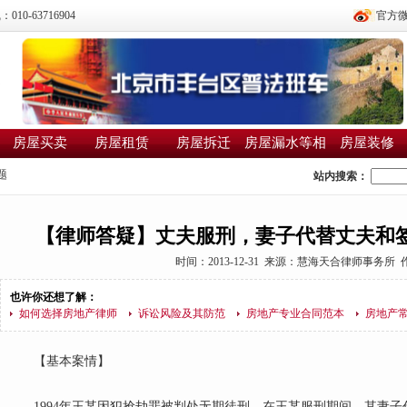
0-63716904
官方
房屋买卖
房屋租赁
房屋拆迁
房屋漏水等相
房屋装修
邻纠纷
题
站内搜索：
【律师答疑】丈夫服刑，妻子代替丈夫和
时间：2013-12-31 来源：
慧海天合律师事务所
作
也许你还想了解：
如何选择房地产律师
诉讼风险及其防范
房地产专业合同范本
房地产
【基本案情】
1994年王某因犯抢劫罪被判处无期徒刑。在王某服刑期间，其妻子