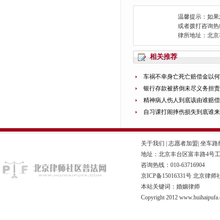
温馨提示：如果
或者拨打咨询热线：0
律所地址：北京
相关推荐
车祸不幸身亡死亡赔偿金以何
银行存款被挤倒未尽义务担责
精神病人伤人到底该由谁赔偿
自习课打闹摔伤损失到底谁来
关于我们
|
志愿者加盟
|
坐车路
地址：北京丰台区富丰路4号工商联
咨询热线：010-63716904
京ICP备15016331号
北京律师
本站关键词：婚姻律师
Copyright 2012 www.huihaipufa