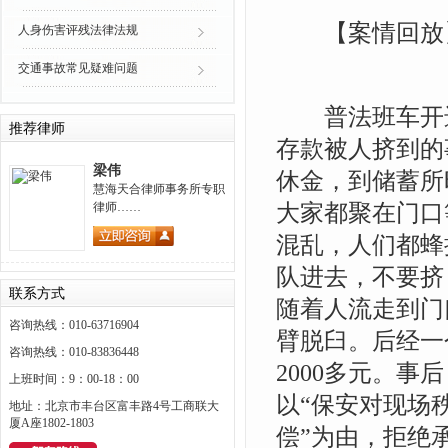
【案情回放
人身伤害评残法律法规
交通事故常见疑难问题
普法班车开进
推荐律师
存款被人挤到的
梁伟
休金，到储蓄所
慧海天合律师事务所专职
大家都聚在门口
律师……
混乱，人们都蜂
队进去，不要挤
联系方式
随着人流走到门
咨询热线：010-63716904
臂脱臼。后经一
咨询热线：010-83836448
2000多元。
上班时间：9：00-18：00
以“保安对现场
地址：北京市丰台区富丰路4号工商联大
厦A座1802-1803
偿”为由，拒绝