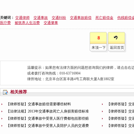
关键词：
交通律师
交通事故
交通纠纷
交通事故赔偿
死亡赔偿金
伤残赔偿
医疗费
被抚养人生活费
交通肇事
8
来顶一下
返回首页
温馨提示：如果您有法律方面的问题想咨询我们的律师，请点击右边
或者拨打咨询热线：010-63716904
律所地址：北京丰台区富丰路4号工商联大厦A座1802室
相关推荐
【律师答疑】交通事故赔偿需要哪些材料
【律师答疑】交
【法律法规】2013年交通事故死亡人身损害赔偿标准
【律师答疑】交
【律师答疑】交通事故中受害人医疗费都包括那些赔
【律师答疑】交
【律师答疑】交通事故中受害人及陪护人员的交通费
【律师答疑】交