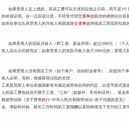
如果受害人定上残的，其误工费可以主张到定残之日前，而不是3个月
的休假证明。这一点应该注意，不经常代理
交通事故
赔偿的
律师
往往容
由所在单位出具受害人的月收入和因道路
交通事故
持续误工而实际扣发
如果受害人的实际月收入（即工资、薪金所得）超过2000元（《个
害人应出示完税凭证；如果受害人的实际月收入低于2000元的，受害人
如果受害人没有固定工作（如个体户、自由职业者等），应提供个体
收入证明，否则，很难获得法院的支持。
工资是指用人单位依据国家有关规定或劳动合同的约定，以货币形式直
人的误工费包括但不限于工资、“三补”（如饭补、车补和话补）、奖金
根据劳动部《关于贯彻
执行
<中华人民共和国劳动法>若干问题的意见》
金、津贴和补贴、延长工作时间的工资报酬以及特殊情况下支付的工资