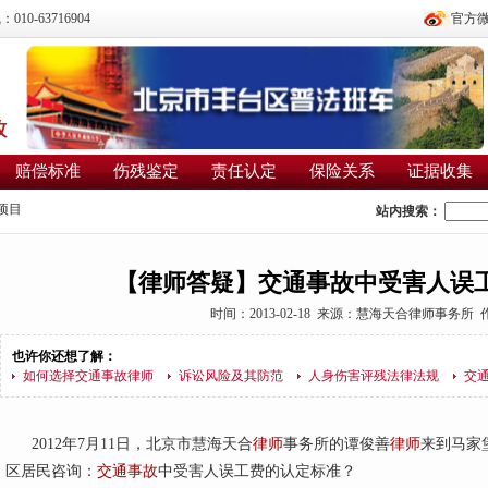
0-63716904
官方
赔偿标准
伤残鉴定
责任认定
保险关系
证据收集
项目
站内搜索：
【律师答疑】交通事故中受害人误
时间：2013-02-18 来源：
慧海天合律师事务所
也许你还想了解：
如何选择交通事故律师
诉讼风险及其防范
人身伤害评残法律法规
交
2012年7月11日，北京市慧海天合
律师
事务所的谭俊善
律师
来到马家
区居民咨询：
交通事故
中受害人误工费的认定标准？