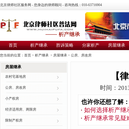
北京律师社区服务网 - 您身边的律师顾问 - 咨询热线：010-63716904
首页
析产继承
胜诉策略
分家析产
房屋继承
您当前的位置：
首页
>
析产继承
>
房屋继承
>
公房、房改房
房屋继承
【律
农村宅基地房
时间：2013
公房、房改房
小产权房
也许你还想了解
如何选择析产继
经济适用房、两限房
析产继承常见疑
限制产权房